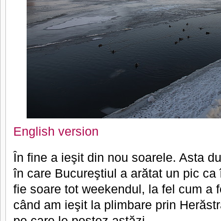
English version
În fine a ieşit din nou soarele. Asta d
în care Bucureştiul a arătat un pic ca
fie soare tot weekendul, la fel cum a 
când am ieşit la plimbare prin Herăst
pe care le postez astăzi.