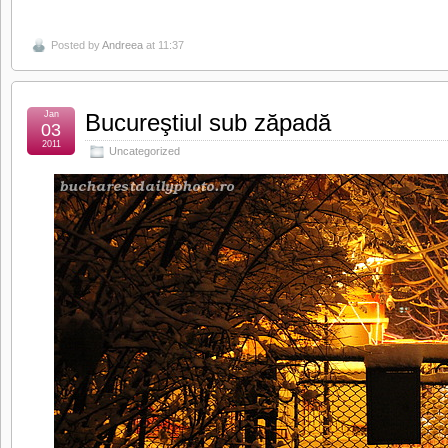
Posted by
Andreea
at 11:37
Jan
Bucureştiul sub zăpadă
03
2011
Uncategorized