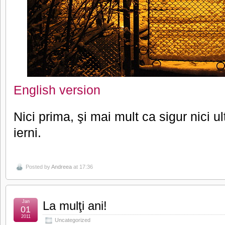
English version
Nici prima, şi mai mult ca sigur nici 
ierni.
Posted by
Andreea
at 17:36
Jan
La mulţi ani!
01
2011
Uncategorized