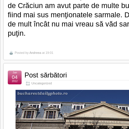
de Crăciun am avut parte de multe bun
fiind mai sus menţionatele sarmale. 
de mult încât nu mai vreau să văd sar
puţin.
Posted by
Andreea
at 19:01
Jan
Post sărbători
04
2012
Uncategorized