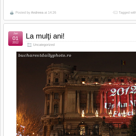
Posted by
Andreea
at 14:26
Tagged wit
Jan
La mulţi ani!
01
2012
Uncategorized