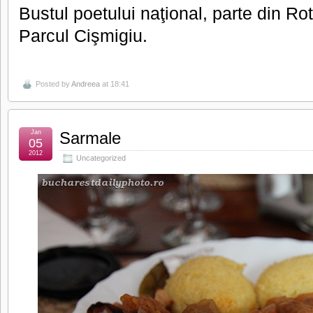
Bustul poetului naţional, parte din Rot
Parcul Cişmigiu.
Posted by
Andreea
at 18:41
Jan
Sarmale
05
2012
Uncategorized