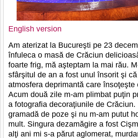
English version
Am aterizat la Bucureşti pe 23 decemb
înfuleca o masă de Crăciun delicioas
foarte frig, mă aşteptam la mai rău. 
sfârşitul de an a fost unul însorit şi 
atmosfera deprimantă care însoţeşte d
Acum două zile m-am plimbat puţin pri
a fotografia decoraţiunile de Crăciun.
gramadă de poze şi nu m-am putut hot
mult. Singura dezamăgire a fost Cişm
alţi ani mi s-a părut aglomerat, murda