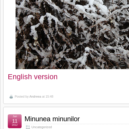
English version
Posted by
Andreea
at 15:48
Jan
Minunea minunilor
11
2012
Uncategorized