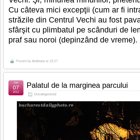
Cu câteva mici excepţii (cum ar fi intr
străzile din Centrul Vechi au fost pava
sfârşit cu plimbatul pe scânduri de lem
praf sau noroi (depinzând de vreme).
Posted by
Andreea
at 18:27
Jan
Palatul de la marginea parcului
07
2012
Uncategorized