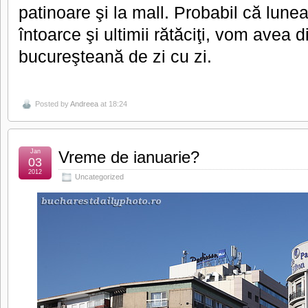
patinoare şi la mall. Probabil că lunea
întoarce şi ultimii rătăciţi, vom avea
bucureşteană de zi cu zi.
Posted by
Andreea
at 18:24
Jan
Vreme de ianuarie?
03
2012
Uncategorized