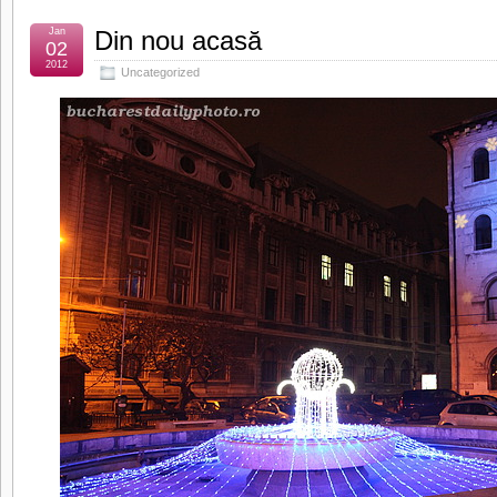
Jan
Din nou acasă
02
2012
Uncategorized