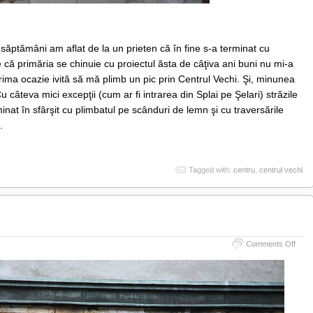
ăptămâni am aflat de la un prieten că în fine s-a terminat cu
că primăria se chinuie cu proiectul ăsta de câţiva ani buni nu mi-a
prima ocazie ivită să mă plimb un pic prin Centrul Vechi. Şi, minunea
 câteva mici excepţii (cum ar fi intrarea din Splai pe Şelari) străzile
inat în sfârşit cu plimbatul pe scânduri de lemn şi cu traversările
.
Tagged with:
centru
,
centrul vechi
on
Comments Off
Statu
în
ruină