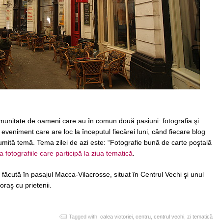
comunitate de oameni care au în comun două pasiuni: fotografia şi
 eveniment care are loc la începutul fiecărei luni, când fiecare blog
umită temă. Tema zilei de azi este: “Fotografie bună de carte poştală
 fotografiile care participă la ziua tematică
.
 făcută în pasajul Macca-Vilacrosse, situat în Centrul Vechi şi unul
oraş cu prietenii.
Tagged with:
calea victoriei
,
centru
,
centrul vechi
,
zi tematică