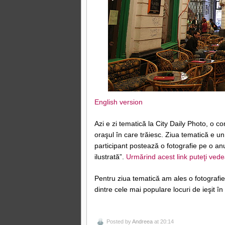
English version
Azi e zi tematică la City Daily Photo, o 
oraşul în care trăiesc. Ziua tematică e un
participant postează o fotografie pe o an
ilustrată”.
Urmărind acest link puteţi vedea
Pentru ziua tematică am ales o fotografie
dintre cele mai populare locuri de ieşit în 
Posted by
Andreea
at 20:14