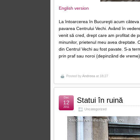
English version
La întoarcerea în Bucureşti acum câteva s
pavarea Centrului Vechi. Având în vedere 
venit să cred, drept care am profitat de 
minunilor, prietenul meu avea dreptate. Cu
din Centrul Vechi au fost pavate. S-a term
prin praf sau noroi (depinzând de vreme)
Posted by
Andreea
at 18:27
Dec
Statui în ruină
12
2011
Uncategorized