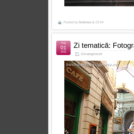
Posted by
Andreea
at 23:04
Aug
Zi tematică: Fotogr
01
2011
Uncategorized