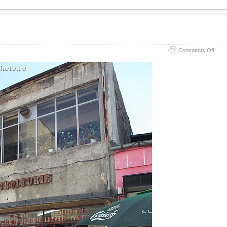
on
Comments Off
Nou
şi
vechi