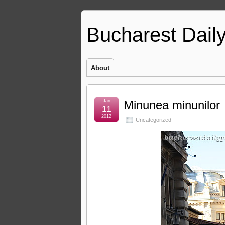
Bucharest Dail
About
Jan
Minunea minunilor
11
2012
Uncategorized