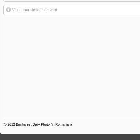
Visul unor simfonii de vară
© 2012
Bucharest Daily Photo (in Romanian)