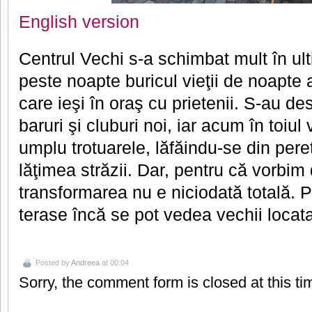
English version
Centrul Vechi s-a schimbat mult în ult
peste noapte buricul vieţii de noapte a
care ieşi în oraş cu prietenii. S-au de
baruri şi cluburi noi, iar acum în toiul
umplu trotuarele, lăfăindu-se din pere
lăţimea străzii. Dar, pentru că vorbim
transformarea nu e niciodată totală. P
terase încă se pot vedea vechii locata
Posted by
Andreea
at 00:04
Sorry, the comment form is closed at this ti