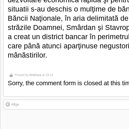
situatii s-au deschis o mulţime de băn
Băncii Naţionale, în aria delimitată de
străzile Doamnei, Smârdan şi Stavropo
a creat un district bancar în perimetr
care până atunci aparţinuse negustoril
mânăstirilor.
Posted by
Andreea
at 19:14
Sorry, the comment form is closed at this ti
Afişe