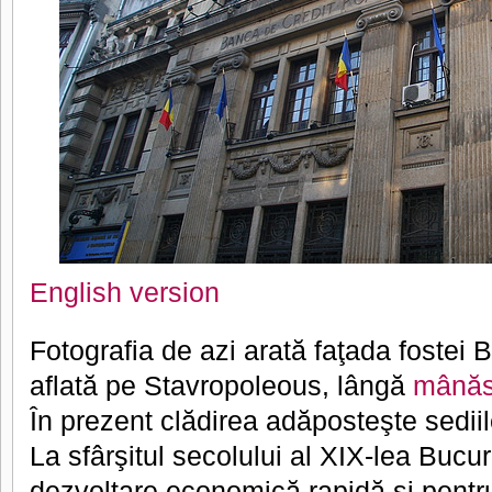
English version
Fotografia de azi arată faţada fostei
aflată pe Stavropoleous, lângă
mânăs
În prezent clădirea adăposteşte sediile
La sfârşitul secolului al XIX-lea Bucu
dezvoltare economică rapidă şi pentru