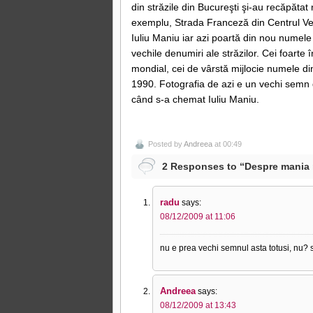
din străzile din Bucureşti şi-au recăpătat
exemplu, Strada Franceză din Centrul Vec
Iuliu Maniu iar azi poartă din nou numele
vechile denumiri ale străzilor. Cei foarte
mondial, cei de vârstă mijlocie numele d
1990. Fotografia de azi e un vechi semn
când s-a chemat Iuliu Maniu.
Posted by
Andreea
at 00:49
2 Responses to “Despre mania r
radu
says:
08/12/2009 at 11:06
nu e prea vechi semnul asta totusi, nu? 
Andreea
says:
08/12/2009 at 13:43