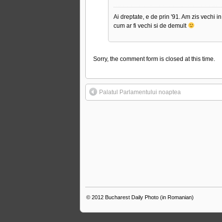
Ai dreptate, e de prin '91. Am zis vechi i
cum ar fi vechi si de demult
Sorry, the comment form is closed at this time.
Palatul Parlamentului noaptea
© 2012
Bucharest Daily Photo (in Romanian)