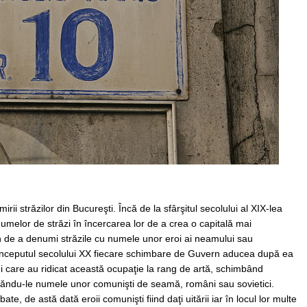
rii străzilor din Bucureşti. Încă de la sfârşitul secolului al XIX-lea
 numelor de străzi în încercarea lor de a crea o capitală mai
 de a denumi străzile cu numele unor eroi ai neamului sau
a începutul secolului XX fiecare schimbare de Guvern aducea după ea
i care au ridicat această ocupaţie la rang de artă, schimbând
, dăndu-le numele unor comunişti de seamă, români sau sovietici.
, de astă dată eroii comunişti fiind daţi uitării iar în locul lor multe