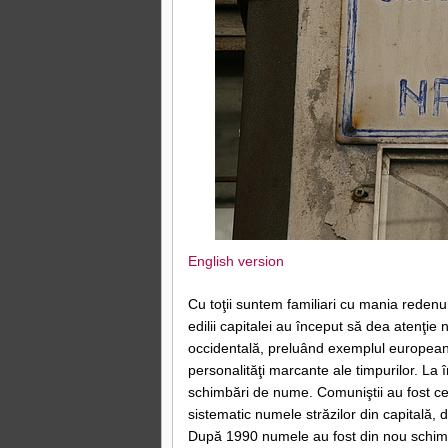
English version
Cu toţii suntem familiari cu mania redenumi
edilii capitalei au început să dea atenţie
occidentală, preluând exemplul european
personalităţi marcante ale timpurilor. L
schimbări de nume. Comuniştii au fost ce
sistematic numele străzilor din capitală
După 1990 numele au fost din nou schimbate