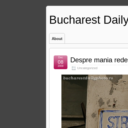
Bucharest Dail
About
Dec
Despre mania redenu
08
2009
Uncategorized