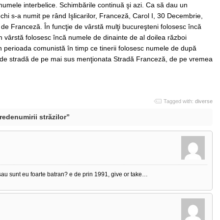
 numele interbelice. Schimbările continuă şi azi. Ca să dau un
hi s-a numit pe rând Işlicarilor, Franceză, Carol I, 30 Decembrie,
 de Franceză. În funcţie de vârstă mulţi bucureşteni folosesc încă
 în vârstă folosesc încă numele de dinainte de al doilea război
in perioada comunistă în timp ce tinerii folosesc numele de după
 de stradă de pe mai sus menţionata Stradă Franceză, de pe vremea
Tagged with:
diverse
edenumirii străzilor”
sau sunt eu foarte batran? e de prin 1991, give or take…