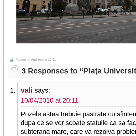
Posted by
Andreea
at 17:11
3 Responses to “Piaţa Universit
vali
says:
10/04/2010 at 20:11
Pozele astea trebuie pastrate cu sfinteni
dupa ce se vor scoate statuile ca sa fa
subterana mare, care va rezolva probl