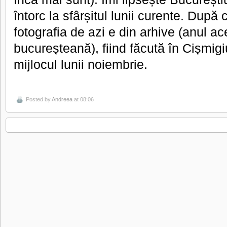
întorc la sfârșitul lunii curente. După 
fotografia de azi e din arhive (anul 
bucureșteană), fiind făcută în Cișmigi
mijlocul lunii noiembrie.
Posted by
Andreea
at 08:06