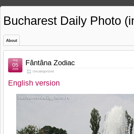
Bucharest Daily Photo (
About
Aug
Fântâna Zodiac
05
2009
Uncategorized
English version