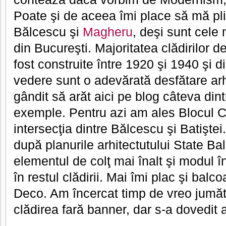
Poate şi de aceea îmi place să mă pl
Bălcescu şi
Magheru
, deşi sunt cele
din Bucureşti. Majoritatea clădirilor 
fost construite între 1920 şi 1940 şi 
vedere sunt o adevărată desfătare ar
gândit să arăt aici pe blog câteva din
exemple. Pentru azi am ales Blocul Cre
intersecţia dintre Bălcescu şi Batiştei
după planurile arhitectutului State Ba
elementul de colţ mai înalt şi modul î
în restul clădirii. Mai îmi plac şi balco
Deco. Am încercat timp de vreo jumăt
clădirea fară banner, dar s-a dovedit a