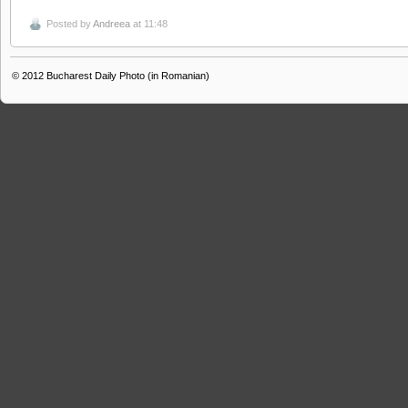
Posted by
Andreea
at 11:48
© 2012
Bucharest Daily Photo (in Romanian)