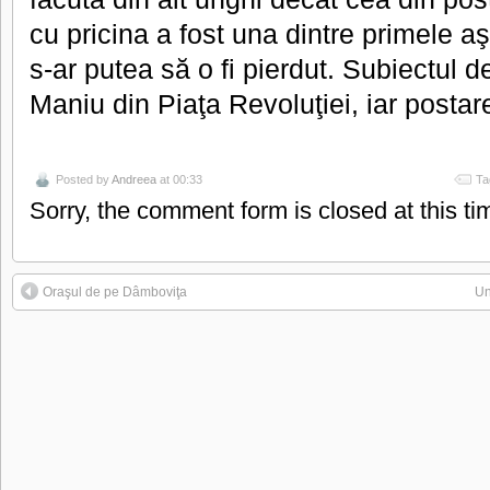
cu pricina a fost una dintre primele aş
s-ar putea să o fi pierdut. Subiectul de
Maniu din Piaţa Revoluţiei, iar postare
Posted by
Andreea
at 00:33
Ta
Sorry, the comment form is closed at this ti
Oraşul de pe Dâmboviţa
Un