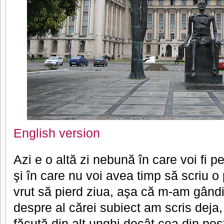
English version
Azi e o altă zi nebună în care voi fi 
şi în care nu voi avea timp să scriu 
vrut să pierd ziua, aşa că m-am gândi
despre al cărei subiect am scris deja,
făcută din alt unghi decât cea din pos