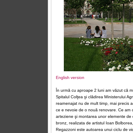
English version
În urmă cu aproape 2 luni am văzut că micu
Spitalul Colţea şi clădirea Ministerului Agr
reamenajat nu de mult timp, mai precis ac
ce e nevoie de o nouă renovare. Ce am citi
arteziene şi montarea unor elemente de d
bronz, realizata de artistul Ioan Bolbore
Regazzoni este autoarea unui ciclu de vior