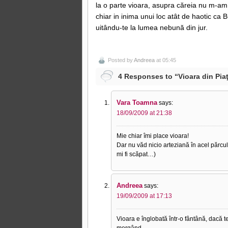
la o parte vioara, asupra căreia nu m-am 
chiar in inima unui loc atât de haotic ca Bu
uitându-te la lumea nebună din jur.
Posted by
Andreea
at 05:45
4 Responses to “Vioara din Piaţ
Vara Toamna
says:
18/09/2009 at 21:38
Mie chiar îmi place vioara!
Dar nu văd nicio arteziană în acel părcul
mi fi scăpat…)
Andreea
says:
19/09/2009 at 17:13
Vioara e înglobată într-o fântână, dacă t
mergând.