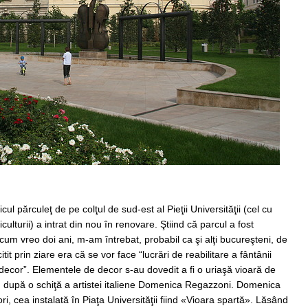
l părculeţ de pe colţul de sud-est al Pieţii Universităţii (cel cu
iculturii) a intrat din nou în renovare. Ştiind că parcul a fost
um vreo doi ani, m-am întrebat, probabil ca şi alţi bucureşteni, de
t prin ziare era că se vor face “lucrări de reabilitare a fântânii
ecor”. Elementele de decor s-au dovedit a fi o uriaşă vioară de
a, după o schiţă a artistei italiene Domenica Regazzoni. Domenica
i, cea instalată în Piaţa Universităţii fiind «Vioara spartă». Lăsând