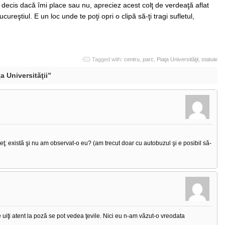
decis dacă îmi place sau nu, apreciez acest colţ de verdeaţă aflat
cureştiul. E un loc unde te poţi opri o clipă să-ţi tragi sufletul,
Tagged with:
centru
,
parc
,
Piaţa Universităţii
,
statuie
a Universităţii”
eţ: există şi nu am observat-o eu? (am trecut doar cu autobuzul şi e posibil să-
e uiţi atent la poză se pot vedea ţevile. Nici eu n-am văzut-o vreodata