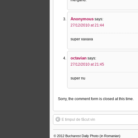
Anonymous
says:
27/12/2010 at 21:44
super xaxaxa
octavian
says:
27/12/2010 at 21:45
super nu
Sorry, the comment form is closed at this time.
E timpul de făcut vin
© 2012
Bucharest Daily Photo (in Romanian)