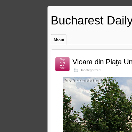
Bucharest Dail
About
Sep
Vioara din Piaţa Uni
17
2009
Uncategorized