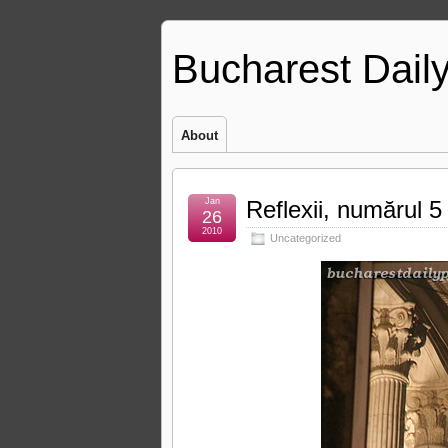
Bucharest Dail
About
Jan
Reflexii, numărul 5
26
2010
Uncategorized