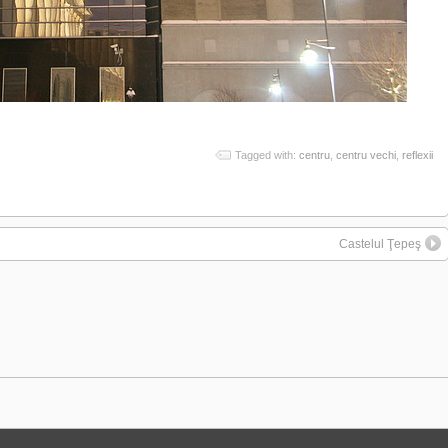
Tagged with:
centru
,
centru vechi
,
reflexii
Castelul Ţepeş