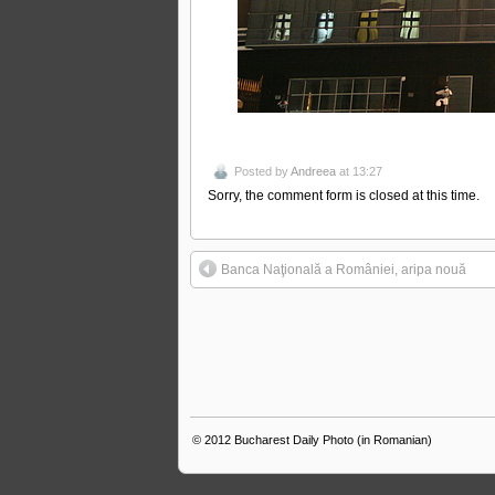
Posted by
Andreea
at 13:27
Sorry, the comment form is closed at this time.
Banca Naţională a României, aripa nouă
© 2012
Bucharest Daily Photo (in Romanian)