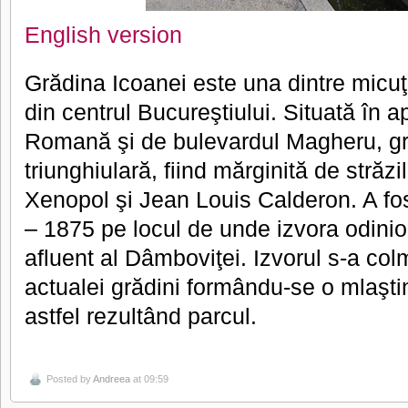
English version
Grădina Icoanei este una dintre micu
din centrul Bucureştiului. Situată în a
Romană şi de bulevardul Magheru, gr
triunghiulară, fiind mărginită de străz
Xenopol şi Jean Louis Calderon. A fo
– 1875 pe locul de unde izvora odini
afluent al Dâmboviţei. Izvorul s-a colm
actualei grădini formându-se o mlaşti
astfel rezultând parcul.
Posted by
Andreea
at 09:59