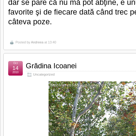
dar se pare că nu mă pot abţine, e unu
favorite şi de fiecare dată când trec p
câteva poze.
Posted by
Andreea
at 13:40
Oct
Grădina Icoanei
14
2010
Uncategorized