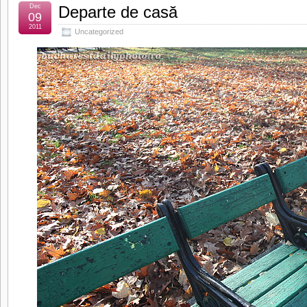
Dec
Departe de casă
09
2011
Uncategorized