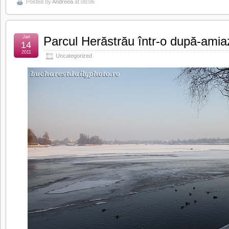
Posted by
Andreea
at 08:06
Jan
Parcul Herăstrău într-o după-amia
14
2011
Uncategorized