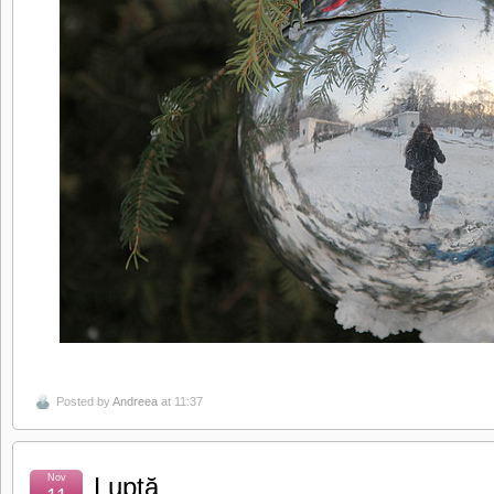
Posted by
Andreea
at 11:37
Nov
Luptă