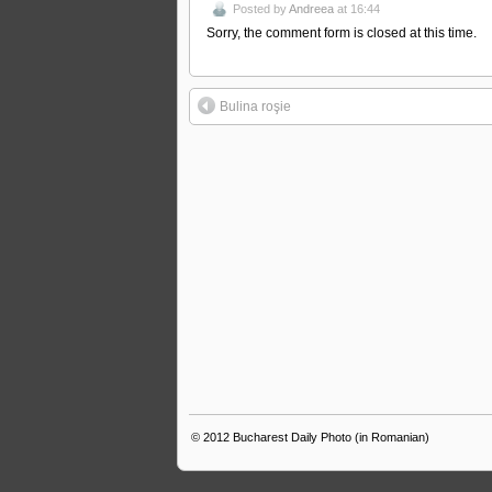
Posted by
Andreea
at 16:44
Sorry, the comment form is closed at this time.
Bulina roşie
© 2012
Bucharest Daily Photo (in Romanian)