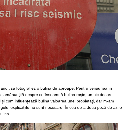
ândit să fotografiez o bulină de aproape. Pentru versiunea în
ai amănunţită despre ce înseamnă bulina roşie, un pic despre
l şi cum influenţează bulina valoarea unei propietăţi, dar m-am
gului explicaţiile nu sunt necesare. În cea de-a doua poză de azi e
ulina.