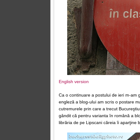
English version
Ca o continuare a postului de ieri m-am g
engleză a blog-ului am scris o postare m
cutremurele prin care a trecut Bucureştiu
gândit că pentru varianta în română a blo
librăria de pe Lipscani căreia îi aparţine b