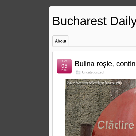
Bucharest Dail
About
Oct
Bulina roşie, conti
05
2009
Uncategorized