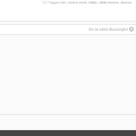
Tagged with:
centrul vechi
,
clădiri
,
clădiri istorice
,
diverse
De ce iubim Bucureştiul