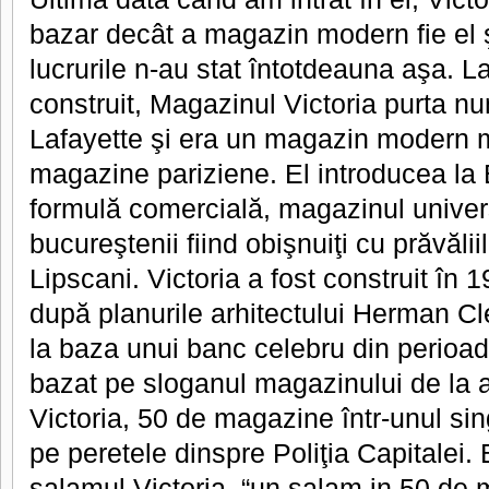
bazar decât a magazin modern fie el ş
lucrurile n-au stat întotdeauna aşa. 
construit, Magazinul Victoria purta n
Lafayette şi era un magazin modern 
magazine pariziene. El introducea la
formulă comercială, magazinul univer
bucureştenii fiind obişnuiţi cu prăvăli
Lipscani. Victoria a fost construit în 1
după planurile arhitectului Herman Cl
la baza unui banc celebru din perioa
bazat pe sloganul magazinului de la
Victoria, 50 de magazine într-unul sin
pe peretele dinspre Poliţia Capitalei.
salamul Victoria, “un salam in 50 de m