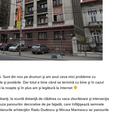
tă. Sunt din nou pe drumuri şi am avut ceva mici probleme cu
 şi postările. Dar totul e bine când se termină cu bine şi în cazul
a noapte şi în plus am şi legătură la Internet
anţi, la scurtă distanţă de clădirea cu vaca zburătoare şi intersecţia
uza panourilor decorative de pe faţadă, care înfăţişează semnele
 planurile arhitecţilor Radu Dudescu şi Mircea Marinescu iar panourile