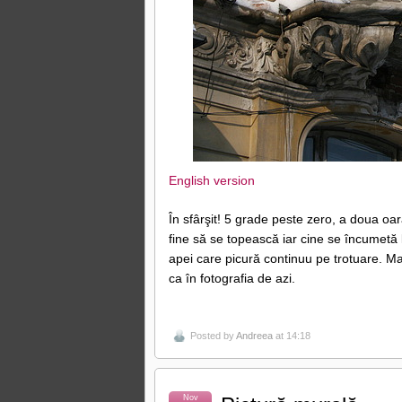
English version
În sfârşit! 5 grade peste zero, a doua oa
fine să se topească iar cine se încumetă 
apei care picură continuu pe trotuare. Mai
ca în fotografia de azi.
Posted by
Andreea
at 14:18
Nov