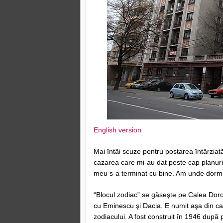
English version
Mai întâi scuze pentru postarea întârzia
cazarea care mi-au dat peste cap planurile
meu s-a terminat cu bine. Am unde dormi l
“Blocul zodiac” se găseşte pe Calea Dorob
cu Eminescu şi Dacia. E numit aşa din ca
zodiacului. A fost construit în 1946 după