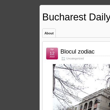
Bucharest Dail
About
Apr
Blocul zodiac
12
2010
Uncategorized