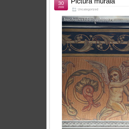
Pictură murală
30
2009
Uncategorized