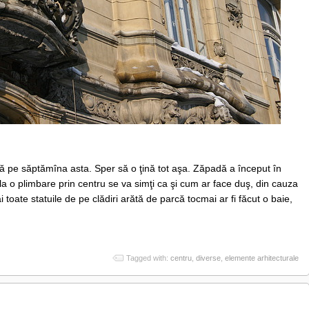
ră pe săptămîna asta. Sper să o ţină tot aşa. Zăpadă a început în
la o plimbare prin centru se va simţi ca şi cum ar face duş, din cauza
 toate statuile de pe clădiri arătă de parcă tocmai ar fi făcut o baie,
Tagged with:
centru
,
diverse
,
elemente arhitecturale