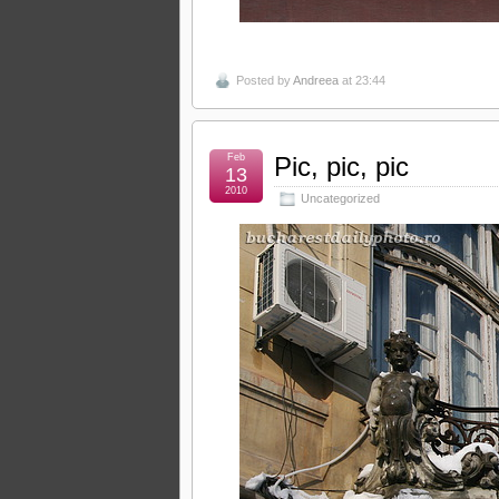
Posted by
Andreea
at 23:44
Feb
Pic, pic, pic
13
2010
Uncategorized