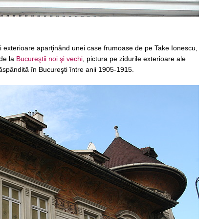
rii exterioare aparţinând unei case frumoase de pe Take Ionescu,
 de la
Bucureştii noi şi vechi
, pictura pe zidurile exterioare ale
 răspândită în Bucureşti între anii 1905-1915.