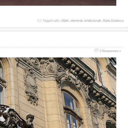
Tagged with:
clădiri
,
elemente arhitecturale
,
Radu Dudescu
2 Responses »