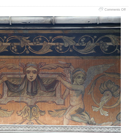
on
Comments Off
Pictu
mura